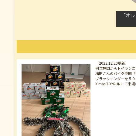
「オレ
［2022.12.20更新］
例年静岡からトイランに
増田さんのバイク仲間『
ブラックサンダーを５０
X'mas TOYRUN