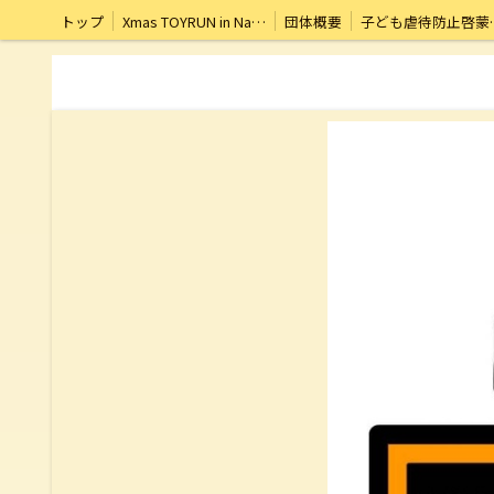
トップ
Xmas TOYRUN in Nagoya
団体概要
子ども虐待