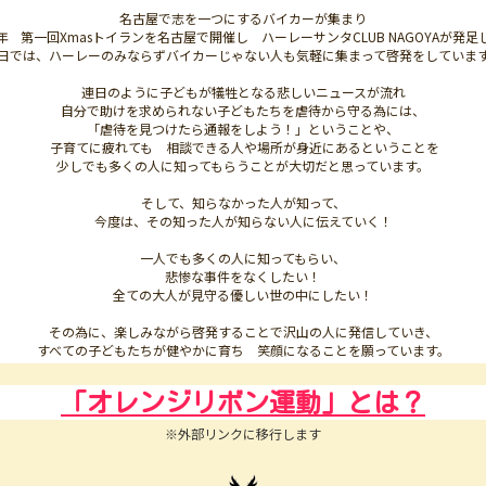
名古屋で志を一つにするバイカーが集まり
年 第一回Xmasトイランを名古屋で開催し ハーレーサンタCLUB NAGOYAが発足
日では、ハーレーのみならずバイカーじゃない人も気軽に集まって啓発をしていま
連日のように子どもが犠牲となる悲しいニュースが流れ
自分で助けを求められない子どもたちを虐待から守る為には、
「虐待を見つけたら通報をしよう！」ということや、
子育てに疲れても 相談できる人や場所が身近にあるということを
少しでも多くの人に知ってもらうことが大切だと思っています。
そして、知らなかった人が知って、
今度は、その知った人が知らない人に伝えていく！
一人でも多くの人に知ってもらい、
悲惨な事件をなくしたい！
全ての大人が見守る優しい世の中にしたい！
その為に、楽しみながら啓発することで沢山の人に発信していき、
すべての子どもたちが健やかに育ち 笑顔になることを願っています。
「オレンジリボン運動」とは？
※外部リンクに移行します