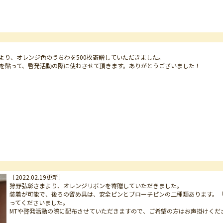
より、オレンジ色のうちわを500枚寄贈していただきました。
を貼って、啓発活動の際に使わさせて頂きます。ありがとうございました！
［2022.02.19更新］
狩野弘彰さまより、オレンジリボンを寄贈していただきました。
装着が可能で、後ろの留め具は、安全ピンとブローチピンの二種類あります。「前回
ってくださいました。
MTや啓発活動の際に配布させていただきますので、ご希望の方はお声掛けくだ